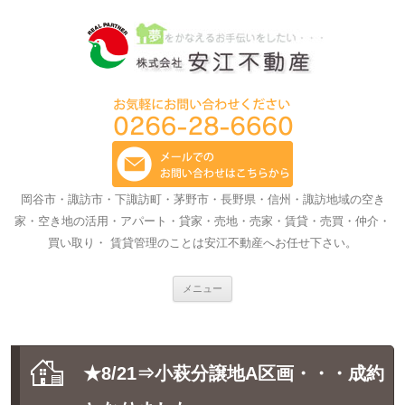
岡谷市・諏訪市・下諏訪町・茅野市・長野県・信州・諏訪地域の空き
家・空き地の活用・アパート・貸家・売地・売家・賃貸・売買・仲介・
買い取り・ 賃貸管理のことは安江不動産へお任せ下さい。
コ
メニュー
ン
テ
ン
ツ
へ
ス
★8/21⇒小萩分譲地A区画・・・成約
キ
ッ
プ