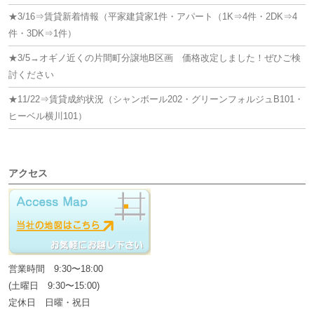
★3/16⇒賃貸新着情報（平家建貸家1件・アパート（1K⇒4件・2DK⇒4
件・3DK⇒1件）
★3/5→オギノ近くの片間町分譲地B区画 価格改定しました！ぜひご検
討ください
★11/22⇒賃貸成約状況（シャンボール202・グリーンフォルジュB101・
ヒーベル横川101）
アクセス
営業時間 9:30〜18:00
(土曜日 9:30〜15:00)
定休日 日曜・祝日