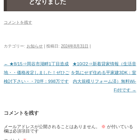
となりました
コメントを残す
カテゴリー:
お知らせ
| 投稿日:
2024年8月31日
|
投
←
★8/15⇒岡谷市湖畔1丁目造成
★10/22⇒新着貸家情報（生活音
稿
地・・価格改定しました！ぜひご
を気にせず住める平家建3DK：室
ナ
検討下さい・・70坪：998万です
内大規模リフォーム済）無料Wi-
ビ
Fi付です
→
ゲ
ー
コメントを残す
シ
ョ
メールアドレスが公開されることはありません。
※
が付いている
欄は必須項目です
ン