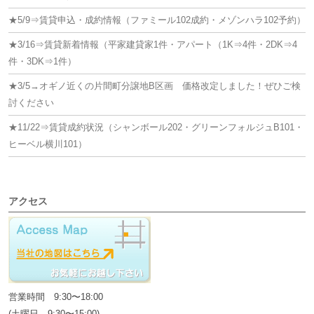
★5/9⇒賃貸申込・成約情報（ファミール102成約・メゾンハラ102予約）
★3/16⇒賃貸新着情報（平家建貸家1件・アパート（1K⇒4件・2DK⇒4
件・3DK⇒1件）
★3/5→オギノ近くの片間町分譲地B区画 価格改定しました！ぜひご検
討ください
★11/22⇒賃貸成約状況（シャンボール202・グリーンフォルジュB101・
ヒーベル横川101）
アクセス
営業時間 9:30〜18:00
(土曜日 9:30〜15:00)