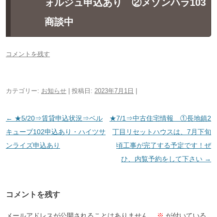
ォルジュ申込あり ②メゾンハラ103
商談中
コメントを残す
カテゴリー:
お知らせ
| 投稿日:
2023年7月1日
|
投
←
★5/20⇒賃貸申込状況⇒ベル
★7/1⇒中古住宅情報 ①長地鎮2
稿
キューブ102申込あり・ハイツサ
丁目リセットハウスは、7月下旬
ナ
ンライズ申込あり
頃工事が完了する予定です！ぜ
ビ
ひ、内覧予約をして下さい
→
ゲ
ー
コメントを残す
シ
ョ
メールアドレスが公開されることはありません。
※
が付いている