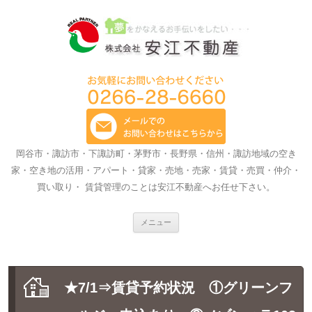
岡谷市・諏訪市・下諏訪町・茅野市・長野県・信州・諏訪地域の空き
家・空き地の活用・アパート・貸家・売地・売家・賃貸・売買・仲介・
買い取り・ 賃貸管理のことは安江不動産へお任せ下さい。
コ
メニュー
ン
テ
ン
ツ
へ
ス
★7/1⇒賃貸予約状況 ①グリーンフ
キ
ッ
プ