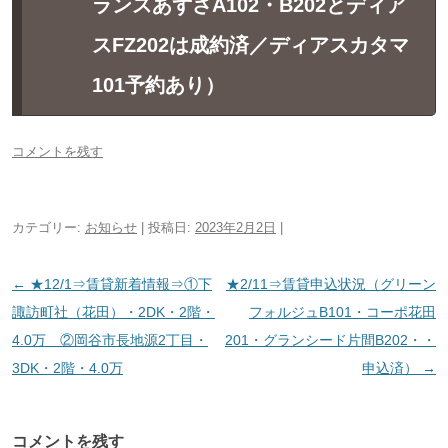
ランスあずさA102・B202とディア
スFZ202は成約済／ディアスカタマ
101予約あり）
コメントを残す
カテゴリー:
お知らせ
| 投稿日:
2023年2月2日
|
投
←
★12/1⇒賃貸新着情報⇒①下
★2/11⇒賃貸申込状況（グリーン
稿
諏訪町社（花田）・2DK・2階・
フォルジュB101・コーポ花田
ナ
4.0万 ②岡谷市長地源2丁目・
201・グランシード片間B202・・
ビ
3DK・2階・4.0万
申込済）
→
ゲ
ー
コメントを残す