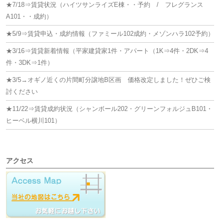
★7/18⇒賃貸状況（ハイツサンライズE棟・・予約 / フレグランス
A101・・成約）
★5/9⇒賃貸申込・成約情報（ファミール102成約・メゾンハラ102予約）
★3/16⇒賃貸新着情報（平家建貸家1件・アパート（1K⇒4件・2DK⇒4
件・3DK⇒1件）
★3/5→オギノ近くの片間町分譲地B区画 価格改定しました！ぜひご検
討ください
★11/22⇒賃貸成約状況（シャンボール202・グリーンフォルジュB101・
ヒーベル横川101）
アクセス