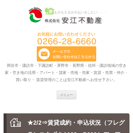
岡谷市・諏訪市・下諏訪町・茅野市・長野県・信州・諏訪地域の空き
家・空き地の活用・アパート・貸家・売地・売家・賃貸・売買・仲介・
買い取り・ 賃貸管理のことは安江不動産へお任せ下さい。
コ
メニュー
ン
テ
ン
ツ
へ
ス
★2/2⇒賃貸成約・申込状況（フレグ
キ
ッ
プ