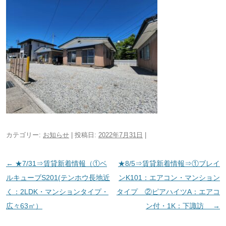
カテゴリー:
お知らせ
| 投稿日:
2022年7月31日
|
投
←
★7/31⇒賃貸新着情報（①ベ
★8/5⇒賃貸新着情報⇒①ブレイ
稿
ルキューブS201(テンホウ長地近
ンK101：エアコン・マンション
ナ
く：2LDK・マンションタイプ・
タイプ ②ピアハイツA：エアコ
ビ
広々63㎡）
ン付・1K：下諏訪
→
ゲ