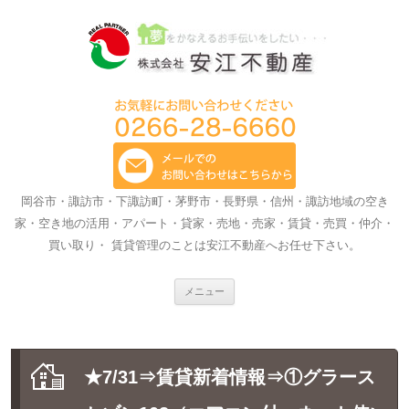
岡谷市・諏訪市・下諏訪町・茅野市・長野県・信州・諏訪地域の空き
家・空き地の活用・アパート・貸家・売地・売家・賃貸・売買・仲介・
買い取り・ 賃貸管理のことは安江不動産へお任せ下さい。
コ
メニュー
ン
テ
ン
ツ
へ
ス
★7/31⇒賃貸新着情報⇒①グラース
キ
ッ
プ