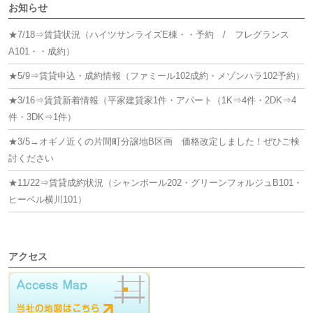
お知らせ
★7/18⇒賃貸状況（ハイツサンライズE棟・・予約 / フレグランス
A101・・成約）
★5/9⇒賃貸申込・成約情報（ファミール102成約・メゾンハラ102予約）
★3/16⇒賃貸新着情報（平家建貸家1件・アパート（1K⇒4件・2DK⇒4
件・3DK⇒1件）
★3/5→オギノ近くの片間町分譲地B区画 価格改定しました！ぜひご検
討ください
★11/22⇒賃貸成約状況（シャンボール202・グリーンフォルジュB101・
ヒーベル横川101）
アクセス