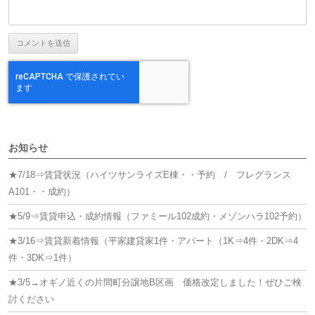
お知らせ
★7/18⇒賃貸状況（ハイツサンライズE棟・・予約 / フレグランス
A101・・成約）
★5/9⇒賃貸申込・成約情報（ファミール102成約・メゾンハラ102予約）
★3/16⇒賃貸新着情報（平家建貸家1件・アパート（1K⇒4件・2DK⇒4
件・3DK⇒1件）
★3/5→オギノ近くの片間町分譲地B区画 価格改定しました！ぜひご検
討ください