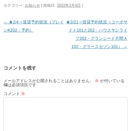
カテゴリー:
お知らせ
| 投稿日:
2022年2月4日
|
投
←
★2/4⇒賃貸予約状況（ブレイ
★2/21⇒賃貸予約状況（コーポサ
稿
ンK202：予約）
イト101と202・ハウスサンライ
ナ
フ202・グランシード片間Ａ
ビ
102・グラースセゾン101）
→
ゲ
ー
コメントを残す
シ
ョ
メールアドレスが公開されることはありません。
※
が付いている
欄は必須項目です
ン
コメント
※