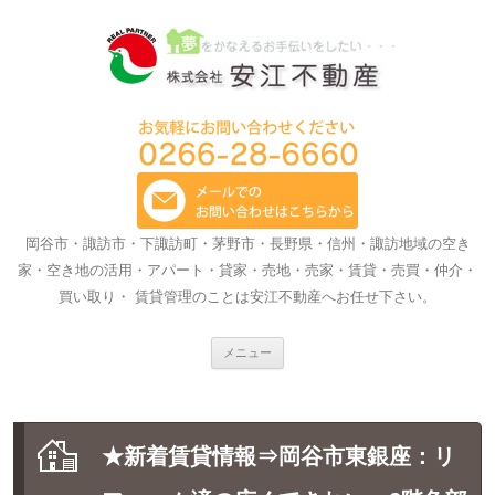
岡谷市・諏訪市・下諏訪町・茅野市・長野県・信州・諏訪地域の空き
家・空き地の活用・アパート・貸家・売地・売家・賃貸・売買・仲介・
買い取り・ 賃貸管理のことは安江不動産へお任せ下さい。
コ
メニュー
ン
テ
ン
ツ
へ
ス
★新着賃貸情報⇒岡谷市東銀座：リ
キ
ッ
プ