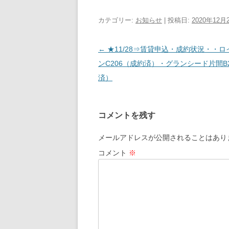
カテゴリー:
お知らせ
| 投稿日:
2020年12月
投
←
★11/28⇒賃貸申込・成約状況・・
稿
ンC206（成約済）・グランシード片間B
ナ
済）
ビ
ゲ
コメントを残す
ー
シ
メールアドレスが公開されることはあり
ョ
コメント
※
ン