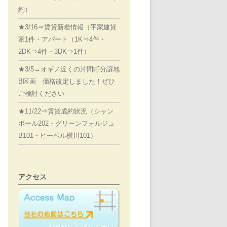
約）
★3/16⇒賃貸新着情報（平家建貸
家1件・アパート（1K⇒4件・
2DK⇒4件・3DK⇒1件）
★3/5→オギノ近くの片間町分譲地
B区画 価格改定しました！ぜひ
ご検討ください
★11/22⇒賃貸成約状況（シャン
ボール202・グリーンフォルジュ
B101・ヒーベル横川101）
アクセス