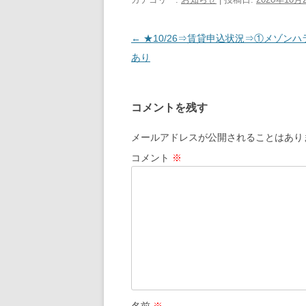
投
←
★10/26⇒賃貸申込状況⇒①メゾンハ
稿
あり
ナ
ビ
コメントを残す
ゲ
ー
メールアドレスが公開されることはあり
シ
コメント
※
ョ
ン