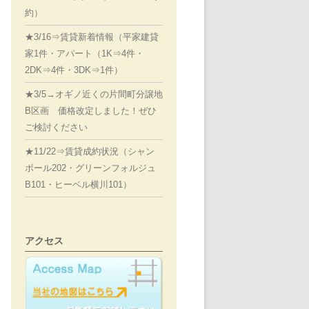
約）
★3/16⇒賃貸新着情報（平家建貸
家1件・アパート（1K⇒4件・
2DK⇒4件・3DK⇒1件）
★3/5→オギノ近くの片間町分譲地
B区画 価格改定しました！ぜひ
ご検討ください
★11/22⇒賃貸成約状況（シャン
ボール202・グリーンフォルジュ
B101・ヒーベル横川101）
アクセス