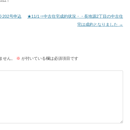
ラ202号申込
★11/1⇒中古住宅成約状況・・長地源2丁目の中古住
宅は成約となりました
→
ません。
※
が付いている欄は必須項目です