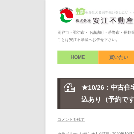
岡谷市・諏訪市・下諏訪町・茅野市・長野
ことは安江不動産へお任せ下さい。
HOME
買いたい
★10/26：中古
込あり（予約で
コメントを残す
カテゴリー:
お知らせ
| 投稿日:
2020年10月