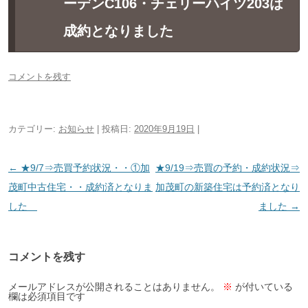
ーデンC106・チェリーハイツ203は
成約となりました
コメントを残す
カテゴリー:
お知らせ
| 投稿日:
2020年9月19日
|
投
←
★9/7⇒売買予約状況・・①加
★9/19⇒売買の予約・成約状況⇒
稿
茂町中古住宅・・成約済となりま
加茂町の新築住宅は予約済となり
ナ
した
ました
→
ビ
ゲ
コメントを残す
ー
シ
メールアドレスが公開されることはありません。
※
が付いている
欄は必須項目です
ョ