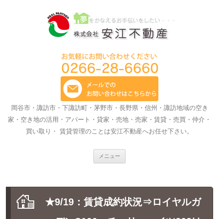
岡谷市・諏訪市・下諏訪町・茅野市・長野県・信州・諏訪地域の空き
家・空き地の活用・アパート・貸家・売地・売家・賃貸・売買・仲介・
買い取り・ 賃貸管理のことは安江不動産へお任せ下さい。
コ
メニュー
ン
テ
ン
ツ
へ
ス
★9/19：賃貸成約状況⇒ロイヤルガ
キ
ッ
プ