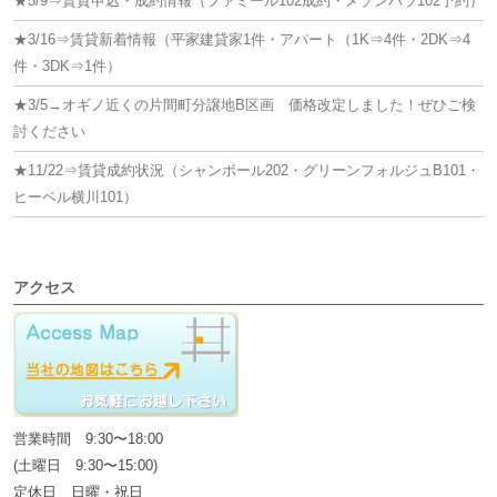
★5/9⇒賃貸申込・成約情報（ファミール102成約・メゾンハラ102予約）
★3/16⇒賃貸新着情報（平家建貸家1件・アパート（1K⇒4件・2DK⇒4
件・3DK⇒1件）
★3/5→オギノ近くの片間町分譲地B区画 価格改定しました！ぜひご検
討ください
★11/22⇒賃貸成約状況（シャンボール202・グリーンフォルジュB101・
ヒーベル横川101）
アクセス
営業時間 9:30〜18:00
(土曜日 9:30〜15:00)
定休日 日曜・祝日