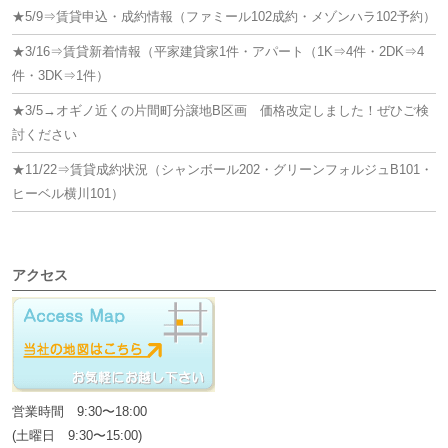
★5/9⇒賃貸申込・成約情報（ファミール102成約・メゾンハラ102予約）
★3/16⇒賃貸新着情報（平家建貸家1件・アパート（1K⇒4件・2DK⇒4
件・3DK⇒1件）
★3/5→オギノ近くの片間町分譲地B区画 価格改定しました！ぜひご検
討ください
★11/22⇒賃貸成約状況（シャンボール202・グリーンフォルジュB101・
ヒーベル横川101）
アクセス
営業時間 9:30〜18:00
(土曜日 9:30〜15:00)