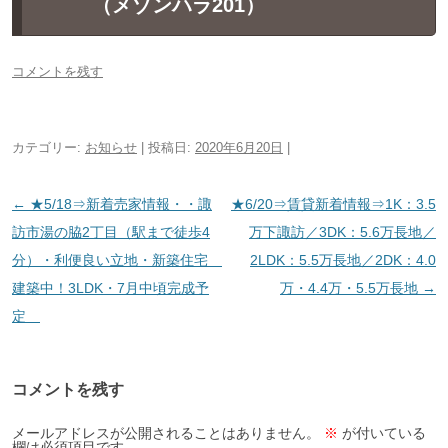
（メゾンハラ201）
コメントを残す
カテゴリー:
お知らせ
| 投稿日:
2020年6月20日
|
投
←
★5/18⇒新着売家情報・・諏
★6/20⇒賃貸新着情報⇒1K：3.5
稿
訪市湯の脇2丁目（駅まで徒歩4
万下諏訪／3DK：5.6万長地／
ナ
分）・利便良い立地・新築住宅
2LDK：5.5万長地／2DK：4.0
ビ
建築中！3LDK・7月中頃完成予
万・4.4万・5.5万長地
→
ゲ
定
ー
シ
コメントを残す
ョ
ン
メールアドレスが公開されることはありません。
※
が付いている
欄は必須項目です