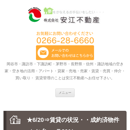
岡谷市・諏訪市・下諏訪町・茅野市・長野県・信州・諏訪地域の空き
家・空き地の活用・アパート・貸家・売地・売家・賃貸・売買・仲介・
買い取り・ 賃貸管理のことは安江不動産へお任せ下さい。
コ
メニュー
ン
テ
ン
ツ
へ
ス
★6/20⇒賃貸の状況・・成約済物件
キ
ッ
プ