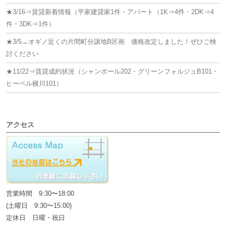
★3/16⇒賃貸新着情報（平家建貸家1件・アパート（1K⇒4件・2DK⇒4
件・3DK⇒1件）
★3/5→オギノ近くの片間町分譲地B区画 価格改定しました！ぜひご検
討ください
★11/22⇒賃貸成約状況（シャンボール202・グリーンフォルジュB101・
ヒーベル横川101）
アクセス
営業時間 9:30〜18:00
(土曜日 9:30〜15:00)
定休日 日曜・祝日