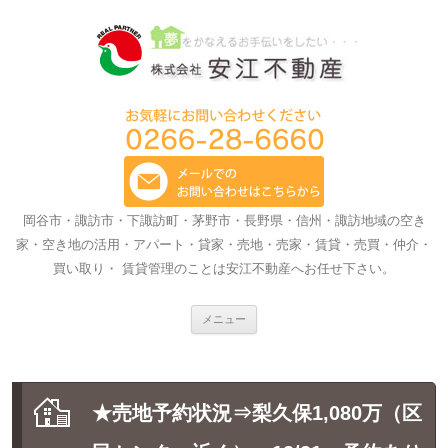
岡谷市・諏訪市・下諏訪町・茅野市・長野県・信州・諏訪地域の空き
家・空き地の活用・アパート・貸家・売地・売家・賃貸・売買・仲介・
買い取り・ 賃貸管理のことは安江不動産へお任せ下さい。
コ
メニュー
ン
テ
ン
ツ
へ
ス
★売地予約状況⇒梨久保1,080万（区
キ
ッ
プ