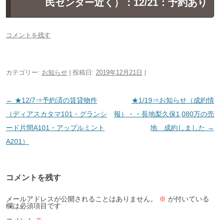
民センター近く）：12/21：予約あり
コメントを残す
カテゴリー:
お知らせ
| 投稿日:
2019年12月21日
|
投
←
★12/7⇒予約済の賃貸物件
★1/19⇒お知らせ（成約情
稿
（ディアスカタマ101・グランシ
報）・・長地梨久保1,080万の売
ナ
ード片間A101・アップルミント
地 成約しました
→
ビ
A201）
ゲ
ー
コメントを残す
シ
ョ
メールアドレスが公開されることはありません。
※
が付いている
欄は必須項目です
ン