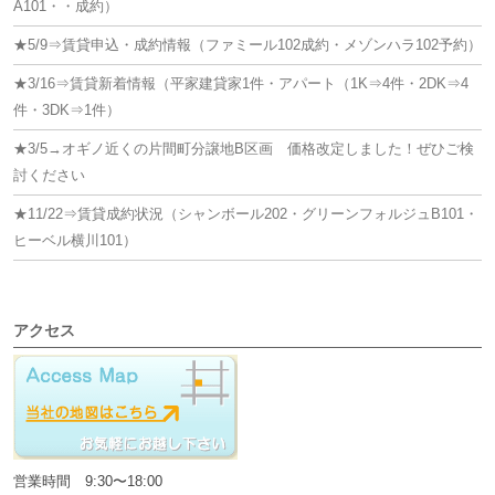
A101・・成約）
★5/9⇒賃貸申込・成約情報（ファミール102成約・メゾンハラ102予約）
★3/16⇒賃貸新着情報（平家建貸家1件・アパート（1K⇒4件・2DK⇒4
件・3DK⇒1件）
★3/5→オギノ近くの片間町分譲地B区画 価格改定しました！ぜひご検
討ください
★11/22⇒賃貸成約状況（シャンボール202・グリーンフォルジュB101・
ヒーベル横川101）
アクセス
営業時間 9:30〜18:00