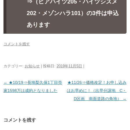
⇒（ピアハイツ205・ハイツシズメ
202・メゾンハラ101）の3件は申込
あります
コメントを残す
カテゴリー:
お知らせ
| 投稿日:
2019年11月5日
|
投
←
★10/19⇒長地梨久保1丁目売
★11/26⇒価格改定！お申し込み
稿
家1598万は成約となりました
はお早めに！（出早分譲地 C・
ナ
D区画 南面道路の角地）
→
ビ
ゲ
コメントを残す
ー