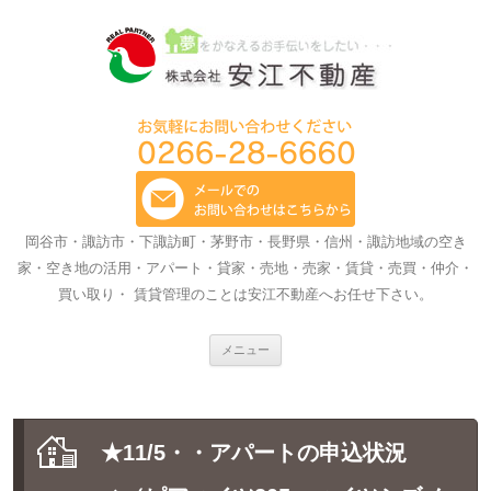
岡谷市・諏訪市・下諏訪町・茅野市・長野県・信州・諏訪地域の空き
家・空き地の活用・アパート・貸家・売地・売家・賃貸・売買・仲介・
買い取り・ 賃貸管理のことは安江不動産へお任せ下さい。
コ
メニュー
ン
テ
ン
ツ
へ
ス
★11/5・・アパートの申込状況
キ
ッ
プ