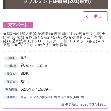
ップルミントB棟(東)201(東角)
戻る
貸アパート
★保証会社加入要(保証料要)★換気扇(浴ト台洗)★照明(4要)★
給湯(台浴洗) ★蛇口(台S浴2洗S)★LPG★洗濯ドラム可否(要
確)★温水洗浄★床フローリング・一部CF★ネット(各自)★ペ
ア硝子★TVドアホン★給リモ★区費無
5.7
賃料
万円
込み
2
/
/
共/礼/敷
なし
ヶ月
3DK
間取り
なし
保証金
52.54
15.89
/
専有面積
2
m
坪
通学区
岡谷市立長地小学校(330m) 東部中学校(1400m)
最終更新日: 2026年07月29日