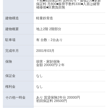
＋税■初回保証料:賃料50％・最低2万■更新
保証料:月800■振替手数料330■入居は鍵替
補修後■区費負担無
建物構造
軽量鉄骨造
建物概要
地上2階 2階部分
駐車場
有 台数：2台あり
完成年月
2001年03月
保険
損害・家財保険
金額 20000円/２年
保証金
なし
権利金
なし
その他一時金
あり 賃貸保険2年分 20000円
初回保証料 28500円