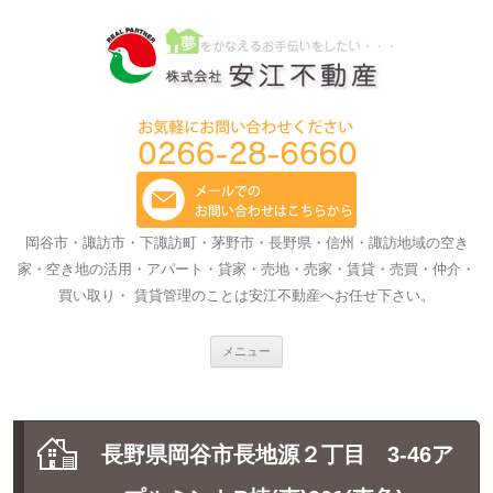
岡谷市・諏訪市・下諏訪町・茅野市・長野県・信州・諏訪地域の空き
家・空き地の活用・アパート・貸家・売地・売家・賃貸・売買・仲介・
買い取り・ 賃貸管理のことは安江不動産へお任せ下さい。
コ
メニュー
ン
テ
ン
ツ
へ
ス
長野県岡谷市長地源２丁目 3-46ア
キ
ッ
プ