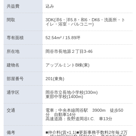
共益費
込み
間取
3DK(洋6・洋5.8・和6・DK6・洗面所・ト
イレ・浴室・バルコニー)
専有面積
52.54m² / 15.89坪
所在地
岡谷市長地源２丁目3-46
建物名
アップルミントB棟(東)
部屋番号
201(東角)
通学区
岡谷市立長地小学校(330m)
東部中学校(1400m)
交通
電車：中央本線岡谷駅 3900m 徒歩50
分 自動車14分
高速道路：長野道岡谷I.C. 車13分
備考
■仲介料(賃×1.1)■更新事務手数料2年毎:2万