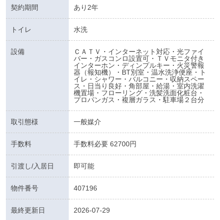
契約期間
あり2年
トイレ
水洗
設備
ＣＡＴＶ・インターネット対応・光ファイ
バー・ガスコンロ設置可・ＴＶモニタ付き
インターホン・ディンプルキー・火災警報
器（報知機）・BT別室・温水洗浄便座・ト
イレ・シャワー・バルコニー・収納スペー
ス・日当り良好・角部屋・給湯・室内洗濯
機置場・フローリング・洗髪洗面化粧台・
プロパンガス・複層ガラス・駐車場２台分
取引態様
一般媒介
手数料
手数料必要 62700円
引渡し/入居日
即可能
物件番号
407196
最終更新日
2026-07-29