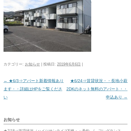
カテゴリー:
お知らせ
| 投稿日:
2019年6月6日
|
投
←
★6/3⇒アパート新着情報あり
★6/24⇒賃貸状況・・長地小萩
稿
ます・・詳細はHPをご覧くださ
2DKのネット無料のアパート・・
ナ
い
申込あり
→
ビ
ゲ
お知らせ
ー
シ
★7/18⇒賃貸状況（ハイツサンライズE棟・・予約 / フレグランス