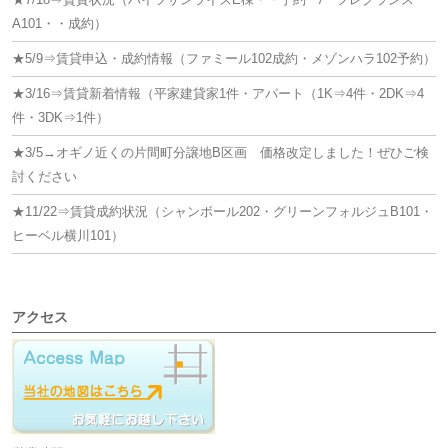
ョ
A101・・成約）
ン
★5/9⇒賃貸申込・成約情報（ファミール102成約・メゾンハラ102予約）
★3/16⇒賃貸新着情報（平家建貸家1件・アパート（1K⇒4件・2DK⇒4
件・3DK⇒1件）
★3/5→オギノ近くの片間町分譲地B区画 価格改定しました！ぜひご検
討ください
★11/22⇒賃貸成約状況（シャンボール202・グリーンフォルジュB101・
ヒーベル横川101）
アクセス