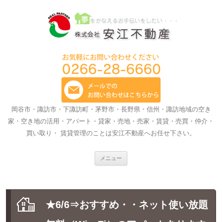
岡谷市・諏訪市・下諏訪町・茅野市・長野県・信州・諏訪地域の空き
家・空き地の活用・アパート・貸家・売地・売家・賃貸・売買・仲介・
買い取り・ 賃貸管理のことは安江不動産へお任せ下さい。
コ
メニュー
ン
テ
ン
ツ
へ
ス
★6/6⇒おすすめ・・ネット使い放題
キ
ッ
プ