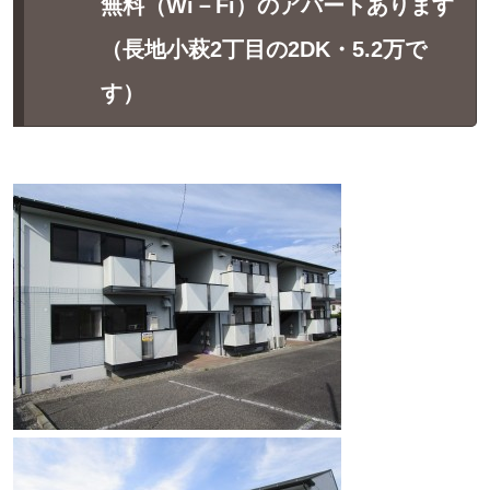
無料（Wi－Fi）のアパートあります
（長地小萩2丁目の2DK・5.2万で
す）