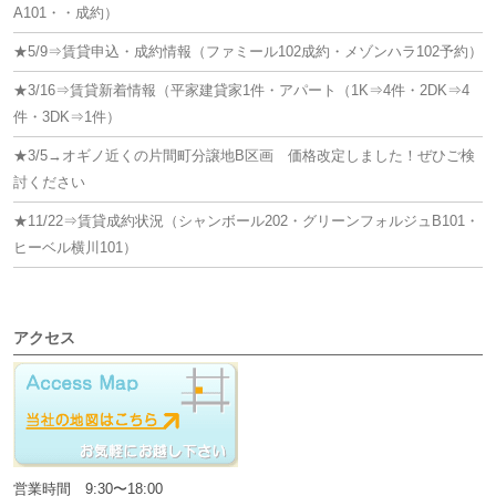
ン
A101・・成約）
★5/9⇒賃貸申込・成約情報（ファミール102成約・メゾンハラ102予約）
★3/16⇒賃貸新着情報（平家建貸家1件・アパート（1K⇒4件・2DK⇒4
件・3DK⇒1件）
★3/5→オギノ近くの片間町分譲地B区画 価格改定しました！ぜひご検
討ください
★11/22⇒賃貸成約状況（シャンボール202・グリーンフォルジュB101・
ヒーベル横川101）
アクセス
営業時間 9:30〜18:00