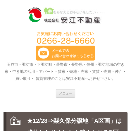
岡谷市・諏訪市・下諏訪町・茅野市・長野県・信州・諏訪地域の空き
家・空き地の活用・アパート・貸家・売地・売家・賃貸・売買・仲介・
買い取り・ 賃貸管理のことは安江不動産へお任せ下さい。
コ
メニュー
ン
テ
ン
ツ
へ
ス
★12/28⇒梨久保分譲地「A区画」は
キ
ッ
プ