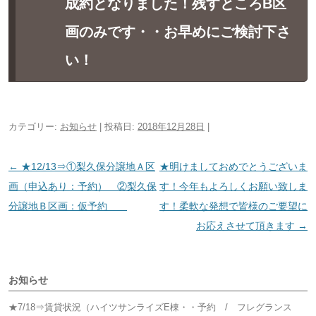
成約となりました！残すところB区
画のみです・・お早めにご検討下さ
い！
カテゴリー:
お知らせ
| 投稿日:
2018年12月28日
|
投
←
★12/13⇒①梨久保分譲地Ａ区
★明けましておめでとうございま
稿
画（申込あり：予約） ②梨久保
す！今年もよろしくお願い致しま
ナ
分譲地Ｂ区画：仮予約
す！柔軟な発想で皆様のご要望に
ビ
お応えさせて頂きます
→
ゲ
ー
お知らせ
シ
ョ
★7/18⇒賃貸状況（ハイツサンライズE棟・・予約 / フレグランス