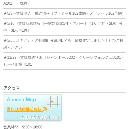
ン
A101・・成約）
★5/9⇒賃貸申込・成約情報（ファミール102成約・メゾンハラ102予約）
★3/16⇒賃貸新着情報（平家建貸家1件・アパート（1K⇒4件・2DK⇒4
件・3DK⇒1件）
★3/5→オギノ近くの片間町分譲地B区画 価格改定しました！ぜひご検
討ください
★11/22⇒賃貸成約状況（シャンボール202・グリーンフォルジュB101・
ヒーベル横川101）
アクセス
営業時間 9:30〜18:00