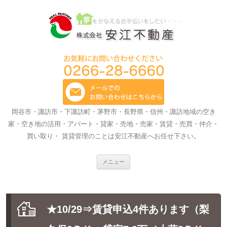
岡谷市・諏訪市・下諏訪町・茅野市・長野県・信州・諏訪地域の空き
家・空き地の活用・アパート・貸家・売地・売家・賃貸・売買・仲介・
買い取り・ 賃貸管理のことは安江不動産へお任せ下さい。
コ
メニュー
ン
テ
ン
ツ
へ
ス
★10/29⇒賃貸申込4件あります（梨
キ
ッ
プ