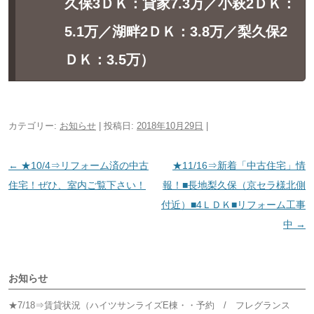
久保3ＤＫ：貸家7.3万／小萩2ＤＫ：
5.1万／湖畔2ＤＫ：3.8万／梨久保2
ＤＫ：3.5万）
カテゴリー:
お知らせ
| 投稿日:
2018年10月29日
|
投
←
★10/4⇒リフォーム済の中古
★11/16⇒新着「中古住宅」情
稿
住宅！ぜひ、室内ご覧下さい！
報！■長地梨久保（京セラ様北側
ナ
付近）■4ＬＤＫ■リフォーム工事
ビ
中
→
ゲ
ー
お知らせ
シ
ョ
★7/18⇒賃貸状況（ハイツサンライズE棟・・予約 / フレグランス