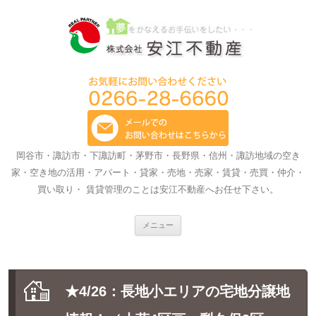
岡谷市・諏訪市・下諏訪町・茅野市・長野県・信州・諏訪地域の空き
家・空き地の活用・アパート・貸家・売地・売家・賃貸・売買・仲介・
買い取り・ 賃貸管理のことは安江不動産へお任せ下さい。
コ
メニュー
ン
テ
ン
ツ
へ
ス
★4/26：長地小エリアの宅地分譲地
キ
ッ
プ