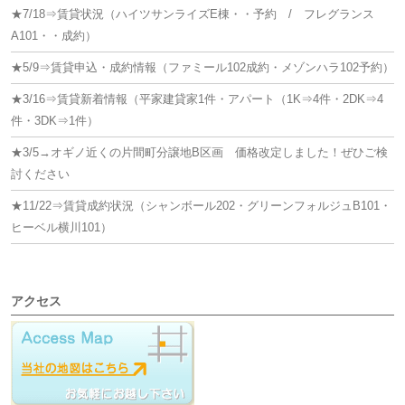
シ
★7/18⇒賃貸状況（ハイツサンライズE棟・・予約 / フレグランス
ョ
A101・・成約）
ン
★5/9⇒賃貸申込・成約情報（ファミール102成約・メゾンハラ102予約）
★3/16⇒賃貸新着情報（平家建貸家1件・アパート（1K⇒4件・2DK⇒4
件・3DK⇒1件）
★3/5→オギノ近くの片間町分譲地B区画 価格改定しました！ぜひご検
討ください
★11/22⇒賃貸成約状況（シャンボール202・グリーンフォルジュB101・
ヒーベル横川101）
アクセス