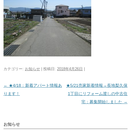
カテゴリー:
お知らせ
| 投稿日:
2018年4月26日
|
投
←
★4/18：新着アパート情報あ
★5/21売家新着情報→長地梨久保
稿
ります！
1丁目にリフォーム渡しの中古住
ナ
宅：募集開始しました
→
ビ
ゲ
お知らせ
ー